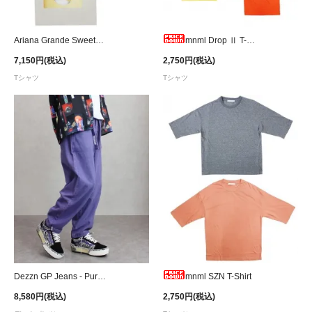
Ariana Grande Sweetener T-Shirt - Beige
mnml Drop Ⅱ T-Shirt
7,150円(税込)
2,750円(税込)
Tシャツ
Tシャツ
Dezzn GP Jeans - Purple
mnml SZN T-Shirt
8,580円(税込)
2,750円(税込)