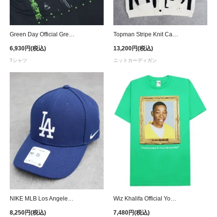
Green Day Official Green Lean T-Shirt
Topman Stripe Knit Cardigan - Cream/Navy
6,930円(税込)
13,200円(税込)
Tシャツ
ニットカーディガン
NIKE MLB Los Angeles Dodgers Adjustable Cap- Blue
Wiz Khalifa Official Youthful T-Shirt - Green
8,250円(税込)
7,480円(税込)