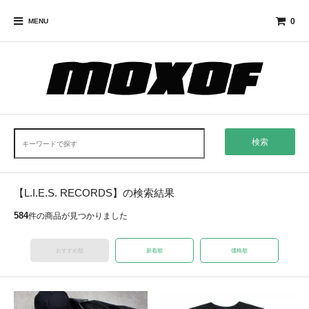
0
MENU
検索
【L.I.E.S. RECORDS】の検索結果
584
件の商品が見つかりました
おすすめ順
新着順
価格順