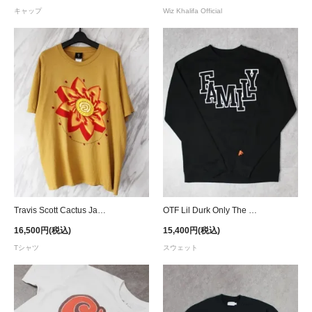
キャップ
Wiz Khalifa Official
Travis Scott Cactus Jack Flower T-Shirt - Tan
OTF Lil Durk Only The Family Crewneck Sweat - Black
16,500円(税込)
15,400円(税込)
Tシャツ
スウェット