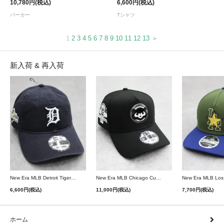
10,780円(税込)
6,600円(税込)
パーカー
Tシャツ
1
2
3
4
5
6
7
8
9
10
11
12
13
＞
新入荷 & 再入荷
New Era MLB Detroit Tigers Postseason 9Twenty Strapback Cap - Navy
New Era MLB Chicago Cubs 9Forty A-Frame Snapback Cap - Black
6,600円(税込)
11,000円(税込)
7,700円(税込)
ホーム