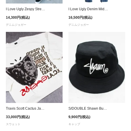
I Love Ugly Zespy Stretch Pants Mid Rise - Patched Black
I Love Ugly Denim Mid Rise Zespy Stretch Pants - Patched Blue
14,300円(税込)
16,500円(税込)
デニムジョガー
デニムジョガー
Travis Scott Cactus Jack D.L.T.L.F.R.T. Crewneck Sweat - White
S/DOUBLE Shawn Bucket Hat - Black
33,000円(税込)
9,900円(税込)
スウェット
キャップ