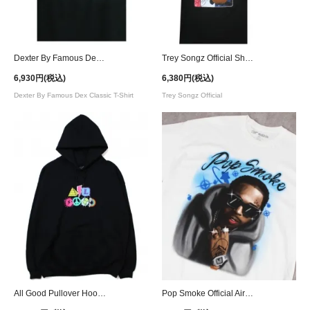
Dexter By Famous Dex Classic T-Shirt
Trey Songz Official Shootin Shots Traiding Card T-Shirt
6,930円(税込)
6,380円(税込)
Dexter By Famous Dex Classic T-Shirt
Trey Songz Official
All Good Pullover Hoodie - Black
Pop Smoke Official Airbrush T-Shirt