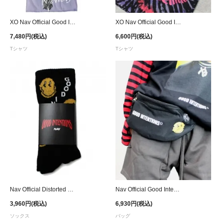
XO Nav Official Good Intentions Heavens Syrup Washed T-Shirt - Purple
XO Nav Official Good Intentions Proud of Me? Tie Dye T-Shirt - Black/Purple/Red
7,480円(税込)
6,600円(税込)
Tシャツ
Tシャツ
Nav Official Distorted Good Intentions Socks
Nav Official Good Intentions Waist Bag
3,960円(税込)
6,930円(税込)
ソックス
バッグ