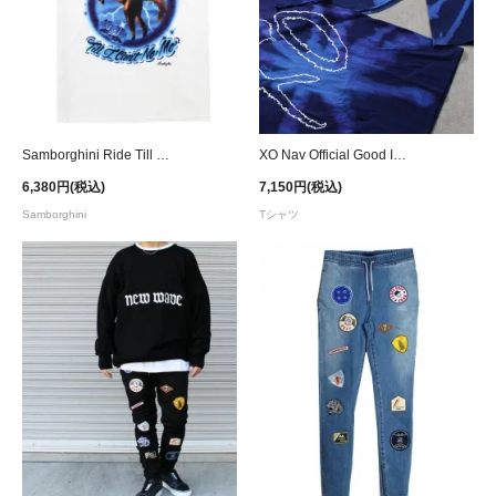
Samborghini Ride Till I Can't Graphic T-Shirt
XO Nav Official Good Intentions I Got Bad Habits Tie Dye T-Shirt - Blue
6,380円(税込)
7,150円(税込)
Samborghini
Tシャツ