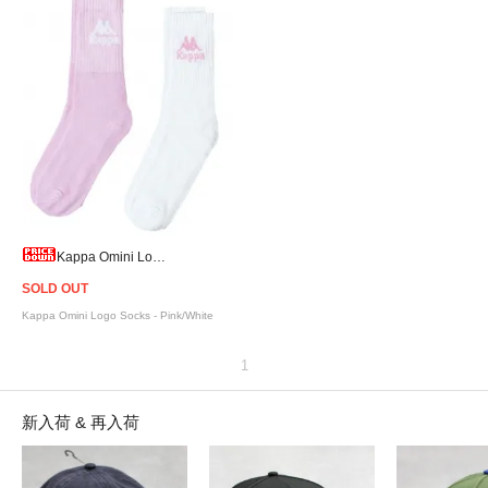
Kappa Omini Logo Socks - Pink/White
SOLD OUT
Kappa Omini Logo Socks - Pink/White
1
新入荷 & 再入荷