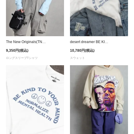
The New Originals(TNO) Workman L/S T-Shirt - Blue/White
desert dreamer BE KIND TO YOUR MIND Smiley Crew Sweat - White
9,350円(税込)
10,780円(税込)
ロングスリーブTシャツ
スウェット