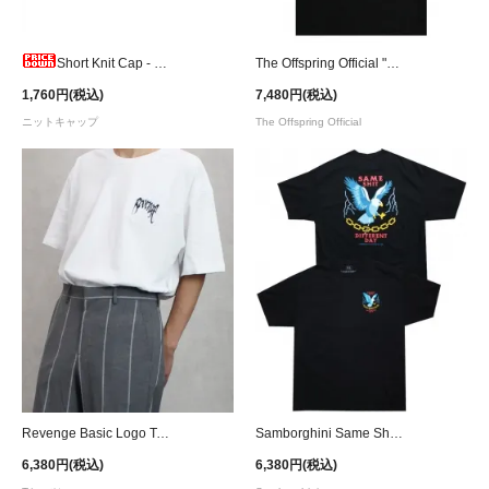
Short Knit Cap - Hot Pink
The Offspring Official "Smash" T-Shirt
1,760円(税込)
7,480円(税込)
ニットキャップ
The Offspring Official
Revenge Basic Logo T-Shirt / White
Samborghini Same Shit Graphic T-Shirt
6,380円(税込)
6,380円(税込)