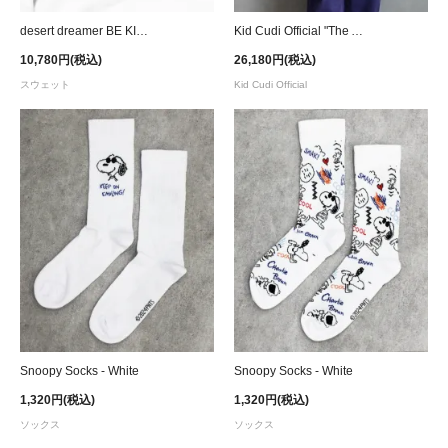
desert dreamer BE KIND TO YOUR MIND Smiley Crew Sweat - White
Kid Cudi Official "The Adventures of Moon Man and Slim Shady" Hoodie - Wood Ash
10,780円(税込)
26,180円(税込)
スウェット
Kid Cudi Official
Snoopy Socks - White
Snoopy Socks - White
1,320円(税込)
1,320円(税込)
ソックス
ソックス