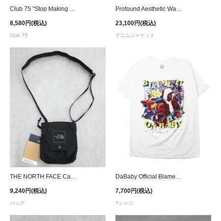
Club 75 "Stop Making Sense" T-Shirt - White
Profound Aesthetic Washed Black Utility Denim Jacket
8,580円(税込)
23,100円(税込)
Club 75
デニムジャケット
THE NORTH FACE Canyon Pocket Cross Bag
DaBaby Official Blame It On Baby T-Shirt - White
9,240円(税込)
7,700円(税込)
バッグ
Tシャツ