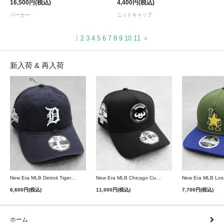
16,500円(税込)
4,400円(税込)
パーカー
ニットキャップ
1
2
3
4
5
6
7
8
9
10
11
＞
新入荷 & 再入荷
New Era MLB Detroit Tigers Postseason 9Twenty Strapback Cap - Navy
New Era MLB Chicago Cubs 9Forty A-Frame Snapback Cap - Black
6,600円(税込)
11,000円(税込)
7,700円(税込)
ホーム