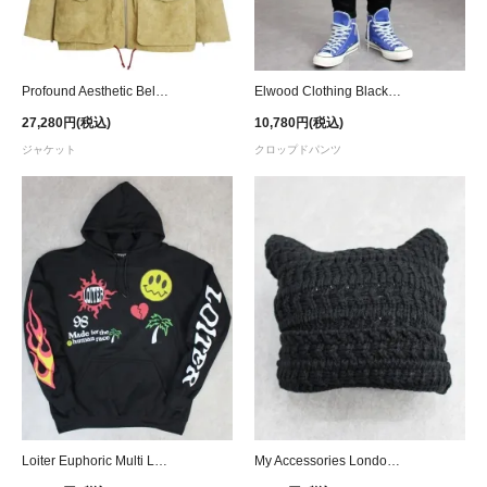
Profound Aesthetic Belted Eagle Polysuede Field Jacket
Elwood Clothing Black Corduroy Pleated Cropped Trouser
27,280円(税込)
10,780円(税込)
ジャケット
クロップドパンツ
Loiter Euphoric Multi Logo Hoodie - Black Wash
My Accessories London Knit Square Beanie - Black