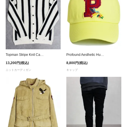
Topman Stripe Knit Cardigan - Cream/Navy
Profound Aesthetic Hummingbird Sunshine Strapback Cap - Yellow
13,200円(税込)
8,800円(税込)
ニットカーディガン
キャップ