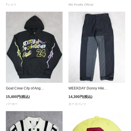
Tシャツ
Wiz Khalifa Official
Goat Crew City of Angels Hoodie
WEEKDAY Donny Hiking Cargo Trousers - Black
15,400円(税込)
14,300円(税込)
パーカー
カーゴパンツ