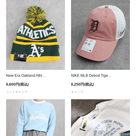
New Era Oakland Athletics Pom Pom Knit Cap - Green
NIKE MLB Detroit Tigers Trucker Strapback Cap - Pink/White
6,600円(税込)
8,250円(税込)
ニットキャップ
キャップ