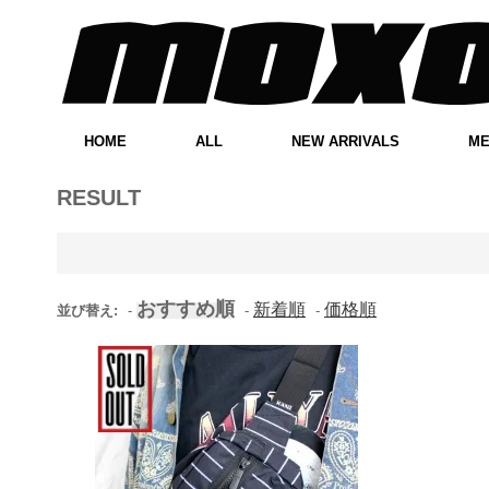
HOME
ALL
NEW ARRIVALS
M
RESULT
おすすめ順
新着順
価格順
並び替え:
-
-
-
Karl Kani Belt Bag