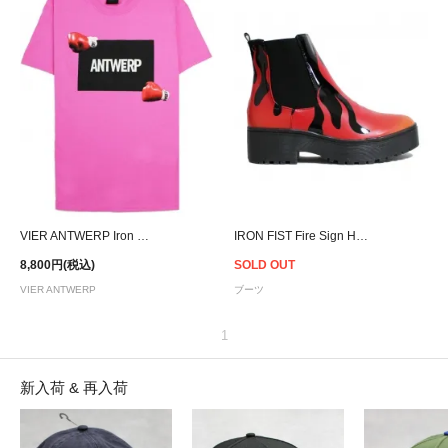
VIER ANTWERP Iron Mike T-Shirt - Pink
IRON FIST Fire Sign Heavy Boot - Women
8,800円(税込)
SOLD OUT
VIER ANTWERP
ブーツ
1
新入荷 & 再入荷