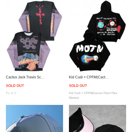
Cactus Jack Travis Scott Official Fortnite Astronomical CJ Gaming L/S Jersey
Kid Cudi × CPFM(Cactus Plant Flea Market) For Motm Ⅲ "I AM CURIOS" Hoodie
SOLD OUT
SOLD OUT
Tシャツ
Kid Cudi × CPFM(Cactus Plant Flea
Market)