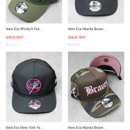
New Era 9Forty A-Frame Boston Red Sox Rose Snapback Cap - Olive
New Era Atlanta Braves Neon Nights Prolight Old Golfer Snapback Cap - Black/Neon
SOLD OUT
SOLD OUT
キャップ
キャップ
New Era New York Yankees Neon Nights Prolight Old Golfer Snapback Cap - Black/Neon
New Era Atlanta Braves 9Forty A-Frame Trucker Snapback Cap - Camo/Pink