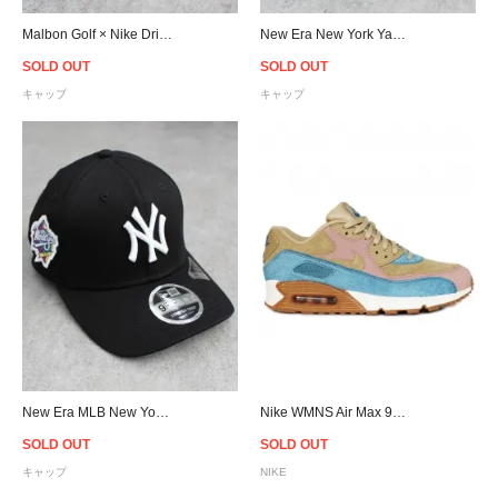
Malbon Golf × Nike Dri-FIT Legacy 91 Tech Cap - Canyon Rust
New Era New York Yankees 9Forty A-Frame Snapback Cap - Black
SOLD OUT
SOLD OUT
キャップ
キャップ
New Era MLB New York Yankees 9Fifty Stretch Snapback Cap - Black
Nike WMNS Air Max 90 LX Mushroom/Mushroom-Smoky Blue/ 898512-200
SOLD OUT
SOLD OUT
キャップ
NIKE