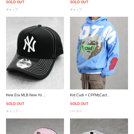
SOLD OUT
SOLD OUT
キャップ
キャップ
New Era MLB New York Yankees 9Forty A-Frame Strapback Cap - Black
Kid Cudi × CPFM(Cactus Plant Flea Market) For Motm Ⅲ "LIFE GOES BY" Hoodie- Light Blue
SOLD OUT
SOLD OUT
キャップ
パーカー