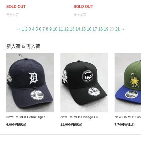
SOLD OUT
SOLD OUT
キャップ
キャップ
＜
1
2
3
4
5
6
7
8
9
10
11
12
13
14
15
16
17
18
19
20
21
＞
新入荷 & 再入荷
New Era MLB Detroit Tigers Postseason 9Twenty Strapback Cap - Navy
New Era MLB Chicago Cubs 9Forty A-Frame Snapback Cap - Black
6,600円(税込)
11,000円(税込)
7,700円(税込)