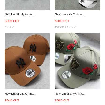
New Era 9Forty A-Frame Atlanta Braves Snapback Cap B/P
New Era New York Yankees UV Active 9Forty A-Frame Snapback Cap
SOLD OUT
SOLD OUT
キャップ
色が変わるキャップ
New Era 9Forty A-Frame New York Yankees Snapback Cap - Chocolate Brown
New Era 9Forty A-Frame Las Vegas Raiders Rose Snapback Cap - Olive
SOLD OUT
SOLD OUT