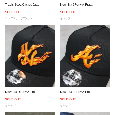
Travis Scott Cactus Jack For Fragment Logo L/S T-Shirt - Black
New Era 9Forty A-Frame New York Jets Snapback Cap - Dark Green
SOLD OUT
SOLD OUT
ロングスリーブTシャツ
キャップ
New Era 9Forty A-Frame New York Yankees Flame Snapback Cap
New Era 9Forty A-Frame Atlanta Braves Flame Snapback Cap
SOLD OUT
SOLD OUT
キャップ
キャップ