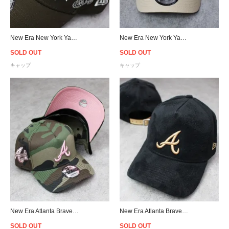
New Era New York Yankees 9Forty A-Frame Paisley Snapback Cap - Brown
New Era New York Yankees 9Forty A-Frame Paisley Snapback Cap - Beige
SOLD OUT
SOLD OUT
キャップ
キャップ
New Era Atlanta Braves 9Forty A-Frame Snapback Cap - Camo/Pink
New Era Atlanta Braves 9Forty K-Frame Suede Cap - Black/Beige
SOLD OUT
SOLD OUT