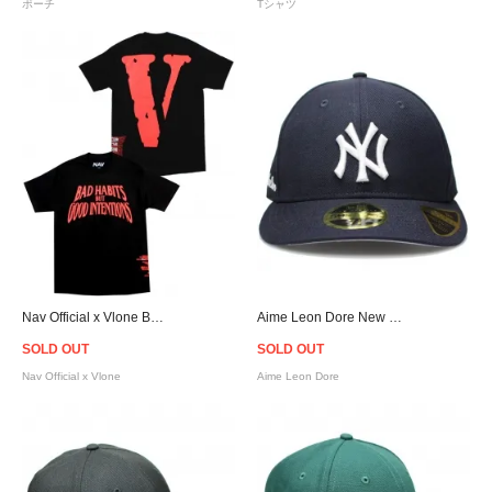
ポーチ
Tシャツ
Nav Official x Vlone Bad Habits T-Shirt - Black
Aime Leon Dore New Era Yankees Cap - Navy
SOLD OUT
SOLD OUT
Nav Official x Vlone
Aime Leon Dore