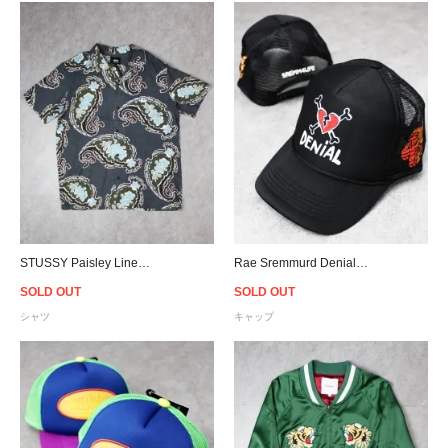
STUSSY Paisley Linen S/S Shirt - Black
Rae Sremmurd Denial Trucker Snapback Cap - Black
SOLD OUT
SOLD OUT
シャツ
キャップ