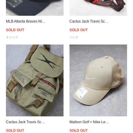
MLB Atlanta Braves NIKE Classic 99 Cap - Navy
Cactus Jack Travis Scott Official Fanny Pack - Brown
SOLD OUT
SOLD OUT
キャップ
バッグ
Cactus Jack Travis Scott Official Canvas Backpack - Olive
Malbon Golf × Nike Legacy 91 Tech Cap - Khaki
SOLD OUT
SOLD OUT