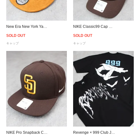
New Era New York Yankees Corduroy Strapback Cap - Navy
NIKE Classic99 Cap MLB San Diego Padres - Brown
SOLD OUT
SOLD OUT
キャップ
キャップ
NIKE Pro Snapback Cap MLB San Diego Padres - Brown
Revenge × 999 Club Juice WRLD Dove T-Shirt - Black