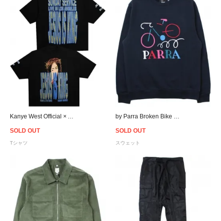
Kanye West Official × Awge For JIK T-Shirt
by Parra Broken Bike Crew Neck Sweat - Navy
SOLD OUT
SOLD OUT
Tシャツ
スウェット