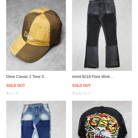
Dime Classic 2 Tone Strapback Cap - Tan
mnml B118 Flare Work Denim - Black
SOLD OUT
SOLD OUT
キャップ
デニムパンツ