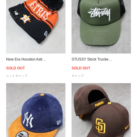
New Era Houston Astros Pom Pon Knit Beanie
STUSSY Stock Trucker Snapback Cap - Flight Green/Black
SOLD OUT
SOLD OUT
ニットキャップ
キャップ