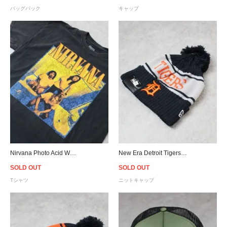
バッグパック
キャップ
Nirvana Photo Acid Wash Vintage T-Shirt - Black Wash
New Era Detroit Tigers Pom Pon Knit Beanie
SOLD OUT
SOLD OUT
Tシャツ
ニットキャップ