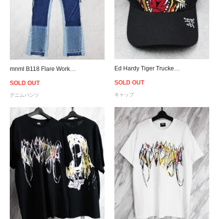
Ed Hardy Tiger Trucker Snapback Cap - Black
mnml B118 Flare Work Denim - Blue
SOLD OUT
SOLD OUT
キャップ
デニムパンツ