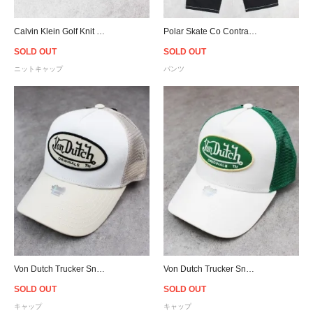
Calvin Klein Golf Knit Beanie - Grey/Navy
Polar Skate Co Contrast Surf Pants - Black
SOLD OUT
SOLD OUT
ニットキャップ
パンツ
Von Dutch Trucker Snapback Cap - White/Sand
Von Dutch Trucker Snapback Cap - White/Green
SOLD OUT
SOLD OUT
キャップ
キャップ