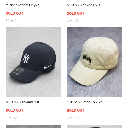
thisisneverthat Onyx Striped L/S T-Shirt - Beige
MLB NY Yankees NIKE Legacy 91 Cap
SOLD OUT
SOLD OUT
Tシャツ
キャップ
MLB NY Yankees NIKE Legacy 91 Cap
STUSSY Stock Low Pro Cap - Light Sand
SOLD OUT
SOLD OUT
キャップ
キャップ