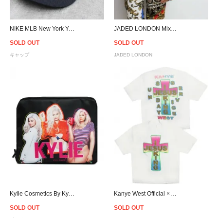
NIKE MLB New York Yankees Adjustable Cap- Navy
JADED LONDON Mixed Scarf Print Oversized Denim Jacket
SOLD OUT
SOLD OUT
キャップ
JADED LONDON
Kylie Cosmetics By Kylie Jenner Birthday Makeup Bag
Kanye West Official × Awge For JIK Cross T-Shirt
SOLD OUT
SOLD OUT