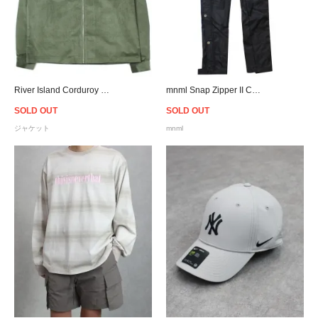
River Island Corduroy Zip Shirt Jacket - Olive
mnml Snap Zipper II Cargo Pants - Black
SOLD OUT
SOLD OUT
ジャケット
mnml