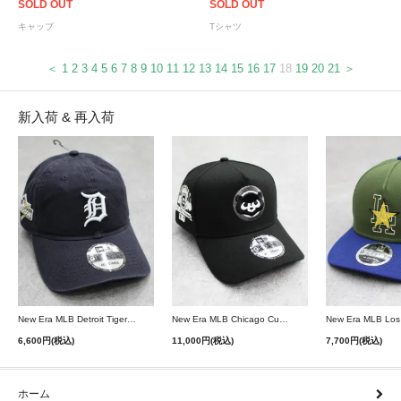
SOLD OUT
SOLD OUT
キャップ
Tシャツ
＜
1
2
3
4
5
6
7
8
9
10
11
12
13
14
15
16
17
18
19
20
21
＞
新入荷 & 再入荷
New Era MLB Detroit Tigers Postseason 9Twenty Strapback Cap - Navy
New Era MLB Chicago Cubs 9Forty A-Frame Snapback Cap - Black
6,600円(税込)
11,000円(税込)
7,700円(税込)
ホーム