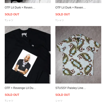
OTF Lil Durk × Revenge Painting T-Shirt - Black
OTF Lil Durk × Revenge Painting T-Shirt - White
SOLD OUT
SOLD OUT
Tシャツ
Tシャツ
OTF × Revenge Lil Durk Photo T-Shirt - Black
STUSSY Paisley Linen S/S Shirt - Light Blue
SOLD OUT
SOLD OUT
Tシャツ
シャツ