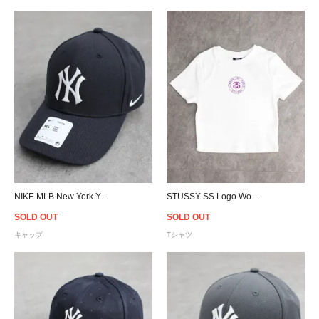
NIKE MLB New York Yankees Adjustable Cap- Navy
STUSSY SS Logo Women T-Shirt - White/Purple
SOLD OUT
SOLD OUT
キャップ
Tシャツ