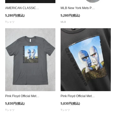
AMERICAN CLASSICS LICENSED APPAREL Back to the Future Ⅱ Poster T-Shirt
MLB New York Mets Pet T-Shirt
5,280円(税込)
5,280円(税込)
Tシャツ
MLB
Pink Floyd Official Metal Division Bell At Daytime T-Shirt
Pink Floyd Official Metal Division Bell At Daytime T-Shirt - D.Grey
5,830円(税込)
5,830円(税込)
Tシャツ
Tシャツ