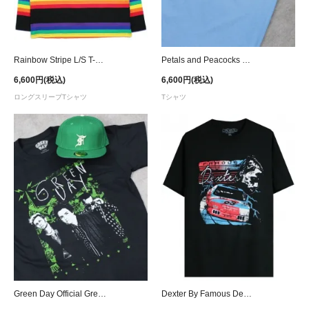
Rainbow Stripe L/S T-Shirt
Petals and Peacocks Loved Ones T-Shirt - Women
6,600円(税込)
6,600円(税込)
ロングスリーブTシャツ
Tシャツ
Green Day Official Green Lean T-Shirt
Dexter By Famous Dex Classic T-Shirt