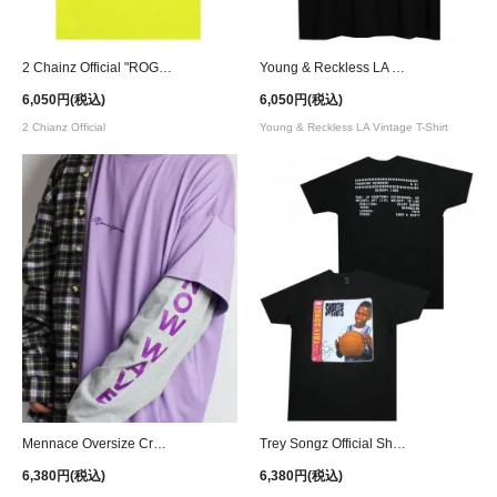
2 Chainz Official "ROGTTL" Cover Art T-Shirt
Young & Reckless LA Vintage T-Shirt - Black
6,050円(税込)
6,050円(税込)
2 Chianz Official
Young & Reckless LA Vintage T-Shirt
Mennace Oversize Crew Neck T-Shirt - Purple
Trey Songz Official Shootin Shots Traiding Card T-Shirt
6,380円(税込)
6,380円(税込)