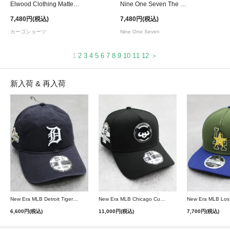
Elwood Clothing Matte Nylon Cargo Shorts - Grey Brown
Nine One Seven The Rock L/S T-Shirt
7,480円(税込)
7,480円(税込)
カーゴショーツ
Nine One Seven
1
2
3
4
5
6
7
8
9
10
11
12
＞
新入荷 & 再入荷
New Era MLB Detroit Tigers Postseason 9Twenty Strapback Cap - Navy
New Era MLB Chicago Cubs 9Forty A-Frame Snapback Cap - Black
6,600円(税込)
11,000円(税込)
7,700円(税込)