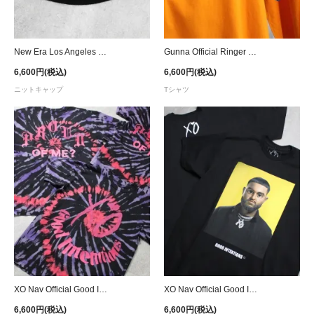
New Era Los Angeles Dodgers Skully Knit Beanie - Black
Gunna Official Ringer T-Shirt - Yellow
6,600円(税込)
6,600円(税込)
ニットキャップ
Tシャツ
XO Nav Official Good Intentions Proud of Me? Tie Dye T-Shirt - Black/Purple/Red
XO Nav Official Good Intentions Deluxe Cover T-Shirt
6,600円(税込)
6,600円(税込)