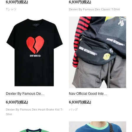
6,930円(税込)
6,930円(税込)
Tシャツ
Dexter By Famous Dex Classic T-Shirt
Dexter By Famous Dex Heart Brake Kid T-Shirt
Nav Official Good Intentions Waist Bag
6,930円(税込)
6,930円(税込)
Dexter By Famous Dex Heart Brake Kid T-
バッグ
Shirt