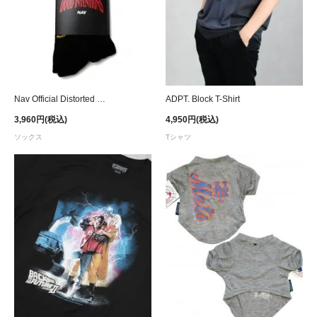
Nav Official Distorted Good Intentions Socks
ADPT. Block T-Shirt
3,960円(税込)
4,950円(税込)
ソックス
Tシャツ