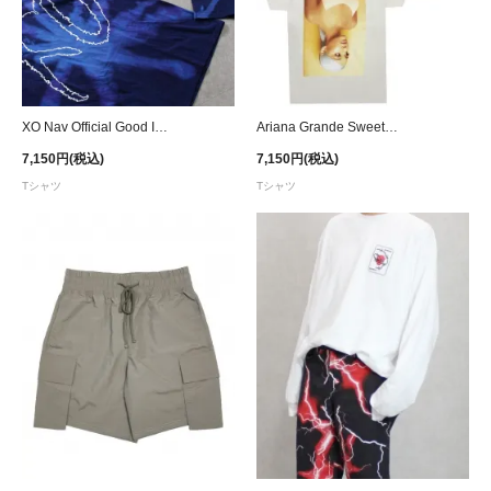
XO Nav Official Good Intentions I Got Bad Habits Tie Dye T-Shirt - Blue
Ariana Grande Sweetener T-Shirt - Beige
7,150円(税込)
7,150円(税込)
Tシャツ
Tシャツ