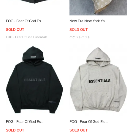
FOG - Fear Of God Essentials Sweat Shorts - Black
New Era New York Yankees Logo Bucket Hat - Beige
SOLD OUT
SOLD OUT
FOG - Fear Of God Essentials
バケットハット
FOG - Fear Of God Essentials Logo Hoodie - Black [フィアオブゴッド]
FOG - Fear Of God Essentials Logo Hoodie - Oatmeal [フィアオブゴッド]
SOLD OUT
SOLD OUT