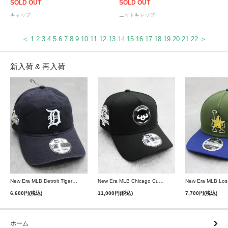
SOLD OUT
SOLD OUT
キャップ
ニットキャップ
＜
1
2
3
4
5
6
7
8
9
10
11
12
13
14
15
16
17
18
19
20
21
22
＞
新入荷 & 再入荷
New Era MLB Detroit Tigers Postseason 9Twenty Strapback Cap - Navy
New Era MLB Chicago Cubs 9Forty A-Frame Snapback Cap - Black
6,600円(税込)
11,000円(税込)
7,700円(税込)
ホーム