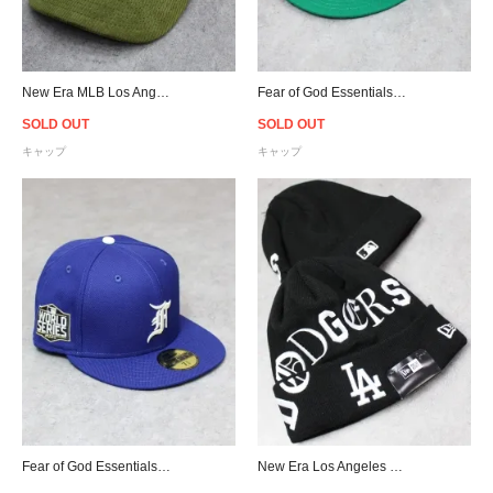
New Era MLB Los Angeles Dodgers The Golfer Snapback Cap - Olive
Fear of God Essentials New Era 59Fifty Hat - Kelly Green
SOLD OUT
SOLD OUT
キャップ
キャップ
Fear of God Essentials New Era 59Fifty World Series Hat - Royal
New Era Los Angeles Dodgers Old English Letter Cuffed Knit Beanie - Black