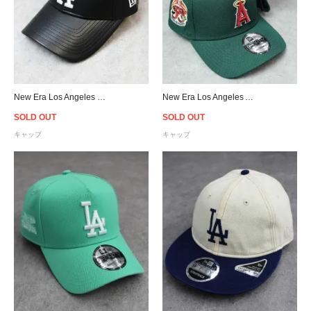
New Era Los Angeles Dodgers 9Forty PU Leather Strapback Cap Black/White - Women's
New Era Los Angeles Angels 9Forty A-Frame Snapback Cap - Green/Red/Pink
SOLD OUT
SOLD OUT
キャップ
キャップ