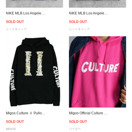
NIKE MLB Los Angeles Dodgers Big Swoosh Pom Knit Cap - Blue
NIKE MLB Los Angeles Dodgers Big Swoosh Pom Knit Cap - Black
SOLD OUT
SOLD OUT
ニットキャップ
ニットキャップ
Migos Culture Ⅱ Pullover Hoodie
Migos Official Culture Pullover Hoodie
SOLD OUT
SOLD OUT
MIGOS
パーカー