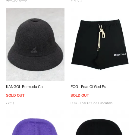
カーゴショーツ
キャップ
KANGOL Bermuda Casual Hat - Black
FOG - Fear Of God Essentials Sweat Shorts
SOLD OUT
SOLD OUT
ハット
FOG - Fear Of God Essentials