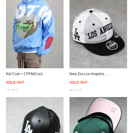
Kid Cudi × CPFM(Cactus Plant Flea Market) For Motm Ⅲ "LIFE GOES BY" Hoodie- Light Blue
New Era Los Angeles Dodgers 9Fifty Retro Crown Snapback Cap - Black/White/Grey
SOLD OUT
SOLD OUT
パーカー
キャップ