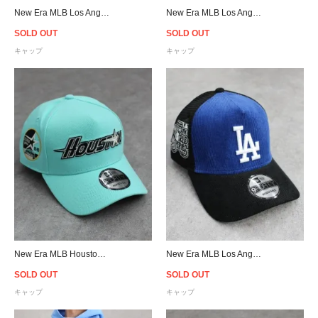
New Era MLB Los Angeles Dodgers 9Forty A-Frame Snapback Cap - Mint
New Era MLB Los Angeles Dodgers 9Forty A-Frame Snapback Cap - Sky
SOLD OUT
SOLD OUT
キャップ
キャップ
New Era MLB Houston Astros 9Forty A-Frame Snapback Cap - Mint
New Era MLB Los Angeles Dodgers 9Forty A-Frame Trucker Snapback Cap
SOLD OUT
SOLD OUT
キャップ
キャップ