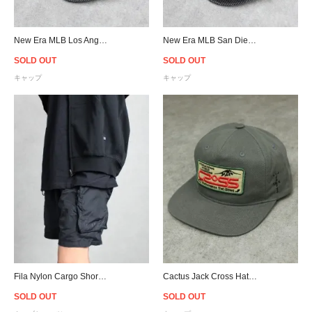
New Era MLB Los Angeles Dodgers The Golfer Corduroy Snapback Cap - Wash Black
New Era MLB San Diego Padres The Golfer Corduroy Snapback Cap - Wash Black
SOLD OUT
SOLD OUT
キャップ
キャップ
Fila Nylon Cargo Shorts - Black
Cactus Jack Cross Hat - Grey
SOLD OUT
SOLD OUT