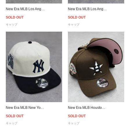
New Era MLB Los Angeles Dodgers 9Forty A-Frame Snapback Cap - Mint Green
New Era MLB Los Angeles Dodgers Retro Crown 9Fifty Strapback Cap - Off White
SOLD OUT
SOLD OUT
キャップ
キャップ
New Era MLB New York Yankees The Golfer Corduroy Snapback Cap - Off White/Blue
New Era MLB Houston Astros 9Forty A-Frame Snapback Cap - Brown/Pink
SOLD OUT
SOLD OUT
キャップ
キャップ