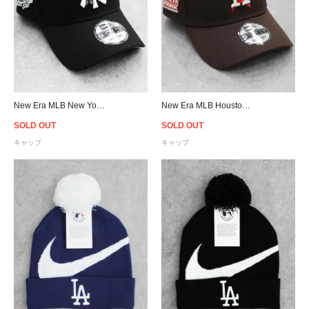
New Era MLB New York Yankees 9Forty A-Frame Rose Snapback Cap - Black/White/Silver
New Era MLB Houston Astros Cacti Park 9Forty A-Frame Snapback Cap - Brown/Pink
SOLD OUT
SOLD OUT
キャップ
キャップ