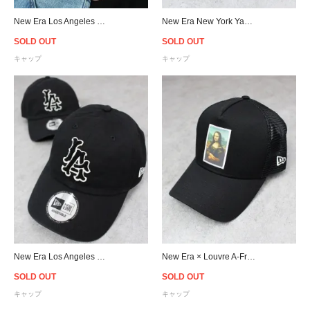
New Era Los Angeles Dodgers 9Forty Trucker Snapback Cap Pink - Women's
New Era New York Yankees Denim Visor Strapback Cap
SOLD OUT
SOLD OUT
キャップ
キャップ
New Era Los Angeles Dodgers Casual Classic Strapback Cap - Black
New Era × Louvre A-Frame Le Louvre Mona Lisa Trucker Snapback Cap - Black
SOLD OUT
SOLD OUT
キャップ
キャップ