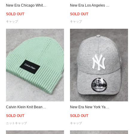
New Era Chicago White Sox 9Forty Snapback Cap - Black
New Era Los Angeles Dodgers 9Forty Logo Snapback Cap
SOLD OUT
SOLD OUT
キャップ
キャップ
Calvin Klein Knit Beanie - L.Green
New Era New York Yankees 9Forty Strapback Cap - L.Grey
SOLD OUT
SOLD OUT
ニットキャップ
キャップ