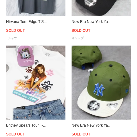
Nirvana Torn Edge T-Shirt - Charcoal Grey
New Era New York Yankees 9Forty A-Frame Rose Snapback Cap - Black
SOLD OUT
SOLD OUT
Tシャツ
キャップ
Britney Spears Tour T-Shirt - White
New Era New York Yankees Retro Crown Strapback Cap - Olive/Cream
SOLD OUT
SOLD OUT