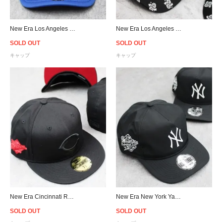
New Era Los Angeles Dodgers Rose 9Forty A-Frame Trucker Snapback Cap
New Era Los Angeles Dodgers 9Forty Paisley Strapback Cap - Black
SOLD OUT
SOLD OUT
キャップ
キャップ
New Era Cincinnati Reds World Series 1990 59Fifty Fitted Cap
New Era New York Yankees Old Golfer Snapback Cap - Black
SOLD OUT
SOLD OUT