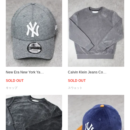
New Era New York Yankees 9Forty Strapback Cap - D.Grey
Calvin Klein Jeans Corduroy Crew Sweat - Grey
SOLD OUT
SOLD OUT
キャップ
スウェット