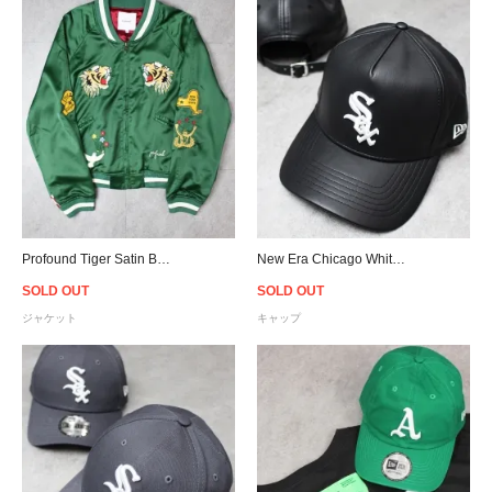
Profound Tiger Satin Boxing Varsity Jacket - Green
New Era Chicago White Sox 9Forty K-Frame PU Leather Cap - Black
SOLD OUT
SOLD OUT
ジャケット
キャップ