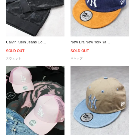
Calvin Klein Jeans Corduroy Crew Sweat - Black
New Era New York Yankees Corduroy Strapback Cap - Navy
SOLD OUT
SOLD OUT
スウェット
キャップ