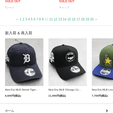
SOLD OUT
SOLD OUT
Tシャツ
キャップ
＜
1
2
3
4
5
6
7
8
9
10
11
12
13
14
15
16
17
18
19
20
＞
新入荷 & 再入荷
New Era MLB Detroit Tigers Postseason 9Twenty Strapback Cap - Navy
New Era MLB Chicago Cubs 9Forty A-Frame Snapback Cap - Black
6,600円(税込)
11,000円(税込)
7,700円(税込)
ホーム