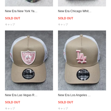
New Era New York Yankees 9Forty A-Frame Trucker Snapback Cap - Camo/Pink
New Era Chicago White Sox 9Forty A-Frame Snapback Cap - Black
SOLD OUT
SOLD OUT
キャップ
キャップ
New Era Las Vegas Raiders 9Forty A-Frame Trucker Snapback Cap - Beige/Pink/White
New Era Los Angeles Dodgers 9Forty A-Frame Trucker Snapback Cap - Beige/Pink/White
SOLD OUT
SOLD OUT
キャップ
キャップ