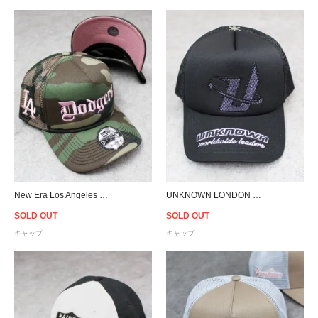
New Era Los Angeles Dodgers 9Forty A-Frame Trucker Snapback Cap - Camo/Pink
UNKNOWN LONDON Saints Row Rhinestone Trucker Snapback Cap - Black/Purple
SOLD OUT
SOLD OUT
キャップ
キャップ