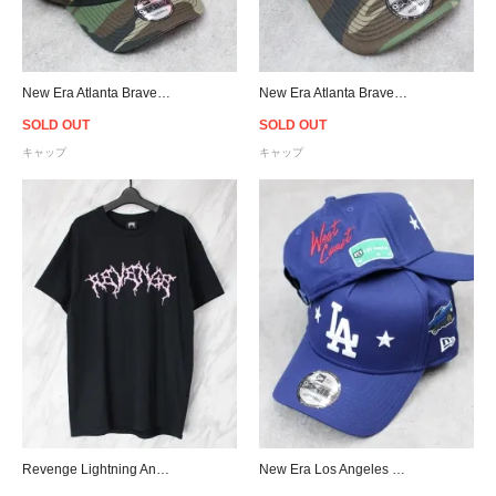
New Era Atlanta Braves 9Forty A-Frame Snapback Cap - Camo/Pink
New Era Atlanta Braves 9Forty A-Frame Trucker Snapback Cap - Camo/Pink
SOLD OUT
SOLD OUT
キャップ
キャップ
Revenge Lightning Anarchy T-Shirt - Black/Pink
New Era Los Angeles Dodgers 9Forty A-Frame West Coast Snapback Cap