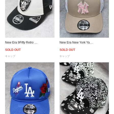
New Era 9Fifty Retro Crown Raiders Snapback Cap ウォッシュブラック/アイボリー
New Era New York Yankees 9Forty A-Frame Trucker Snapback Cap - Beige/Pink/White
SOLD OUT
SOLD OUT
キャップ
キャップ