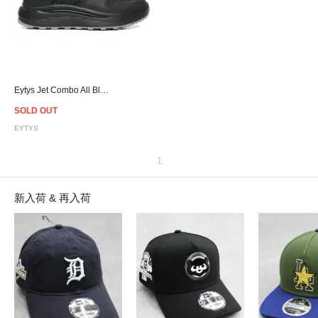
Eytys Jet Combo All Black
SOLD OUT
EYTYS
1
新入荷 & 再入荷