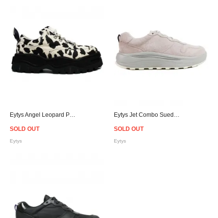
Eytys Angel Leopard Print Canvas Sneakers
Eytys Jet Combo Suede Sneakers - Pink
SOLD OUT
SOLD OUT
Eytys
Eytys