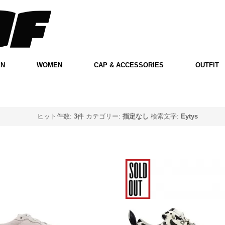
EN
WOMEN
CAP & ACCESSORIES
OUTFIT
ヒット件数:
3
件
カテゴリー:
指定なし
検索文字:
Eytys
s Jet Combo Suede
Eytys Angel Leopard P
Sneakers - Pink
Canvas Sneakers