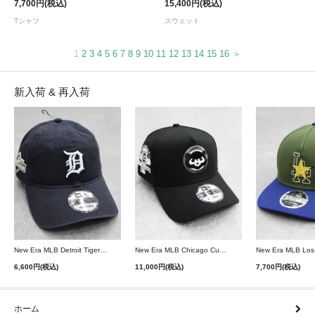
7,700円(税込)
15,400円(税込)
Tシャツ
スウェット
1
2
3
4
5
6
7
8
9
10
11
12
13
14
15
16
＞
新入荷 & 再入荷
New Era MLB Detroit Tigers Postseason 9Twenty Strapback Cap - Navy
New Era MLB Chicago Cubs 9Forty A-Frame Snapback Cap - Black
6,600円(税込)
11,000円(税込)
7,700円(税込)
ホーム