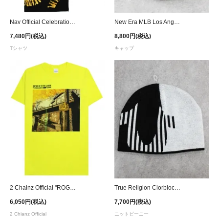
Nav Official Celebration Streak Dye T-Shirt
New Era MLB Los Angeles Dodgers 1984 Olympic 9Forty A-Frame Snapback Cap - Royal
7,480円(税込)
8,800円(税込)
Tシャツ
キャップ
2 Chainz Official "ROGTTL" Cover Art T-Shirt
True Religion Clorblock Striped Horseshoe Skully Beanie
6,050円(税込)
7,700円(税込)
2 Chianz Official
ニットビーニー