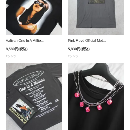
Aaliyah One In A Million Portrait T-Shirt - Black
Pink Floyd Official Metal Division Bell At Daytime T-Shirt
8,580円(税込)
5,830円(税込)
Tシャツ
Tシャツ