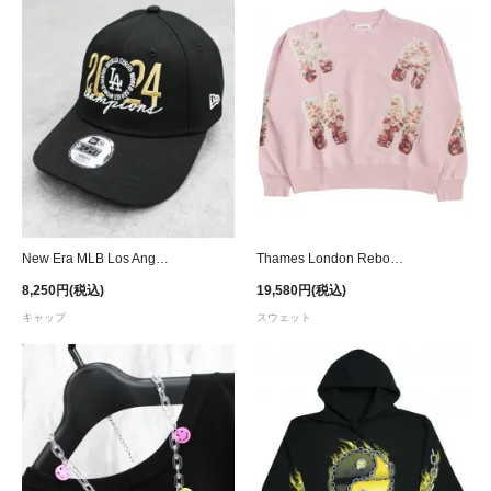
New Era MLB Los Angeles Dodgers 2024 World Series Champions 9FORTY Adjustable Cap Youth
Thames London Reborn Sweat - Pink
8,250円(税込)
19,580円(税込)
キャップ
スウェット