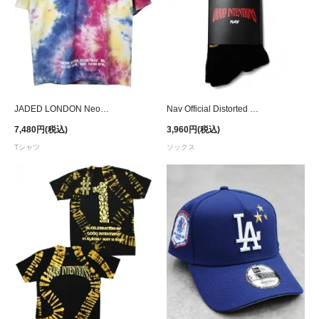
JADED LONDON Neon Tie-Dye T-Shirt
Nav Official Distorted Good Intentions Socks
7,480円(税込)
3,960円(税込)
Tシャツ
ソックス