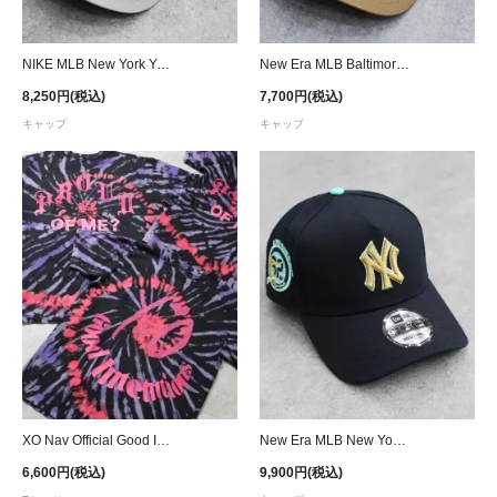
NIKE MLB New York Yankees Cooperstown Collection Club Strapback Cap - Gray
New Era MLB Baltimore Orioles 9Forty A-Frame Snapback Cap - Khaki
8,250円(税込)
7,700円(税込)
キャップ
キャップ
XO Nav Official Good Intentions Proud of Me? Tie Dye T-Shirt - Black/Purple/Red
New Era MLB New York Yankees 9Forty A-Frame Aaron Judge Patch Snapback Cap
6,600円(税込)
9,900円(税込)