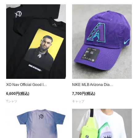
XO Nav Official Good Intentions Deluxe Cover T-Shirt
NIKE MLB Arizona Diamondbacks Club Strapback Cap - Purple
6,600円(税込)
7,700円(税込)
Tシャツ
キャップ