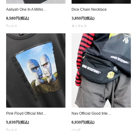
Aaliyah One In A Million Photo T-Shirt - Black Wash
Dice Chain Necklace
8,580円(税込)
3,850円(税込)
Tシャツ
ネックレス
Pink Floyd Official Metal Division Bell At Daytime T-Shirt - D.Grey
Nav Official Good Intentions Waist Bag
5,830円(税込)
6,930円(税込)
Tシャツ
バッグ