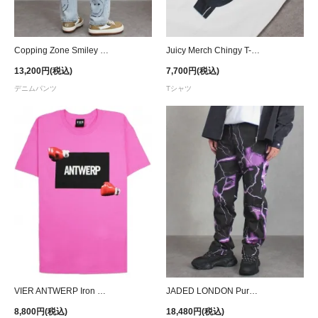
Copping Zone Smiley Printed Jeans
Juicy Merch Chingy T-Shirt - White
13,200円(税込)
7,700円(税込)
デニムパンツ
Tシャツ
VIER ANTWERP Iron Mike T-Shirt - Pink
JADED LONDON Purple Lightning Skate Jeans
8,800円(税込)
18,480円(税込)