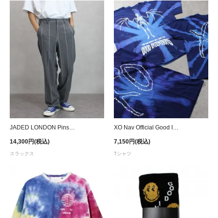
JADED LONDON Pinstripe Loose Fit Pants
XO Nav Official Good Intentions I Got Bad Habits Tie Dye T-Shirt - Blue
14,300円(税込)
7,150円(税込)
スラックス
Tシャツ