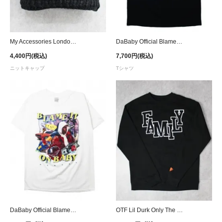
My Accessories London Knit Square Beanie - Black
DaBaby Official Blame It On Baby T-Shirt - Black
4,400円(税込)
7,700円(税込)
ニットキャップ
Tシャツ
DaBaby Official Blame It On Baby T-Shirt - White
OTF Lil Durk Only The Family Crewneck Sweat - Black