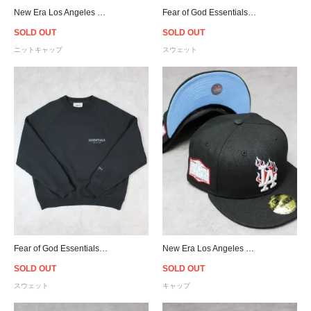
New Era Los Angeles Lakers Pom Pon Knit Beanie
Fear of God Essentials Crew Neck Sweat - Heather Oatmeal
SOLD OUT
SOLD OUT
ニットキャップ
スウェット
Fear of God Essentials Crew Neck Sweat - Black
New Era Los Angeles Dodgers 59Fifty Fitted Flame Cap - Black/Sky
SOLD OUT
SOLD OUT
スウェット
キャップ