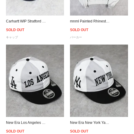
Carhartt WIP Stratford Cap - Dark Navy
mnml Painted Rhinestone Hoodie
SOLD OUT
SOLD OUT
キャップ
パーカー
New Era Los Angeles Dodgers 9Fifty Retro Crown Snapback Cap - Black/White/Grey
New Era New York Yankees 9Fifty Retro Crown Snapback Cap - Black/White/Grey
SOLD OUT
SOLD OUT