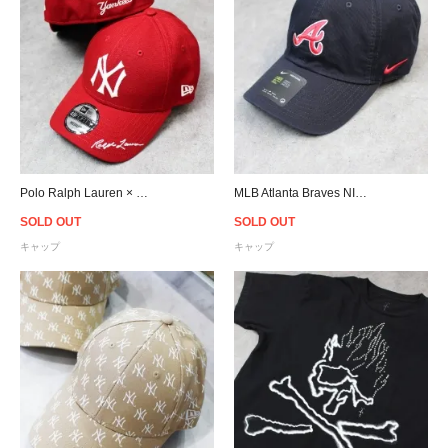
Polo Ralph Lauren × MLB New Era 49Forty New York Yankees Cap - Scarlet
MLB Atlanta Braves NIKE Heritage 86 Cap - Navy
SOLD OUT
SOLD OUT
キャップ
キャップ