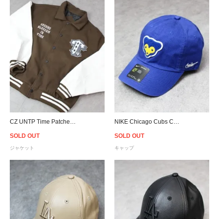
CZ UNTP Time Patches Varsity Jacket - Brown/White
NIKE Chicago Cubs Cooperstown Heritage 86 Cap - Blue
SOLD OUT
SOLD OUT
ジャケット
キャップ