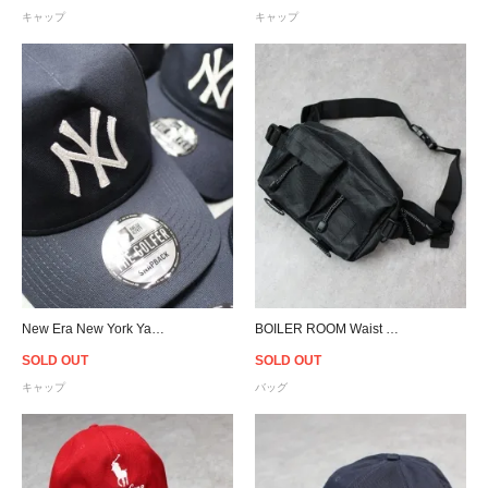
キャップ
キャップ
New Era New York Yankees Chainstitch Old Golfer Snapback Cap - Navy
BOILER ROOM Waist Bag - Black
SOLD OUT
SOLD OUT
キャップ
バッグ