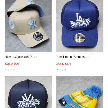
New Era New York Yankees 9Forty A-Frame Snapback Cap - Beige/Sky
New Era Los Angeles Dodgers Graffiti 9Forty A-Frame Trucker Snapback Cap
SOLD OUT
SOLD OUT
キャップ
キャップ