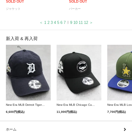
SOLD OUT
SOLD OUT
ジャケット
パーカー
＜
1
2
3
4
5
6
7
8
9
10
11
12
＞
新入荷 & 再入荷
New Era MLB Detroit Tigers Postseason 9Twenty Strapback Cap - Navy
New Era MLB Chicago Cubs 9Forty A-Frame Snapback Cap - Black
6,600円(税込)
11,000円(税込)
7,700円(税込)
ホーム