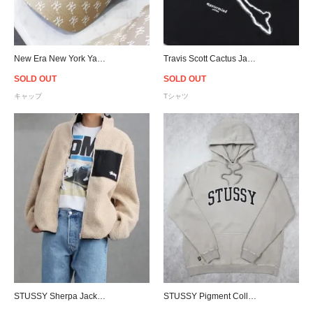
New Era New York Yankees Logo 9Forty Strapback Cap Beige - Women's
Travis Scott Cactus Jack For Mastermind Skull T-Shirt - Black
SOLD OUT
SOLD OUT
キャップ
Tシャツ
STUSSY Sherpa Jacket - White Sand
STUSSY Pigment Collegiate Hoodie - Atmosphere