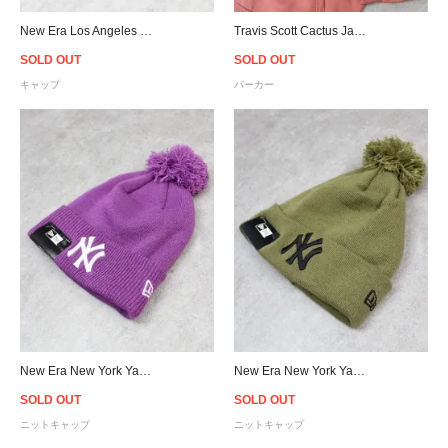
New Era Los Angeles Dodgers 9Forty PU Leather Strapback Cap Black/White - Women's
Travis Scott Cactus Jack For Mastermind Skull Zip Up Hoodie - Washed Red
SOLD OUT
SOLD OUT
キャップ
パーカー
New Era New York Yankees Pom Pon Knit Beanie - Purple
New Era New York Yankees Pom Pon Knit Beanie - Olive
SOLD OUT
SOLD OUT
ニットキャップ
ニットキャップ