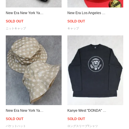
New Era New York Yankees Pom Pon Knit Beanie
New Era Los Angeles Lakers 59Fifty Fitted Cap - Scarlet/White
SOLD OUT
SOLD OUT
ニットキャップ
キャップ
New Era New York Yankees Logo Bucket Hat - Beige
Kanye West "DONDA" 2024 Layer L/S T-Shirt Merch Engineered by Balenciaga
SOLD OUT
SOLD OUT
バケットハット
ロングスリーブTシャツ