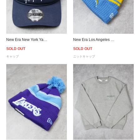
New Era New York Yankees Graffiti 9Forty A-Frame Trucker Snapback Cap
New Era Los Angeles Chargers Pom Pon Knit Beanie
SOLD OUT
SOLD OUT
キャップ
ニットキャップ