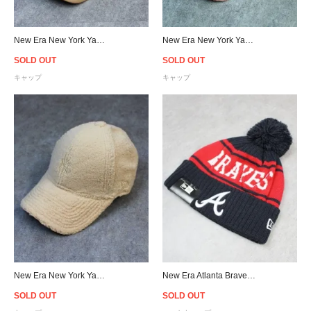
New Era New York Yankees 9Forty PU Leather Strapback Cap Tan - Women's
New Era New York Yankees Logo 9Forty Sherpa Strapback Cap Pink - Women's
SOLD OUT
SOLD OUT
キャップ
キャップ
New Era New York Yankees Logo 9Forty Sherpa Strapback Cap Beige - Women's
New Era Atlanta Braves Pom Pon Knit Beanie
SOLD OUT
SOLD OUT