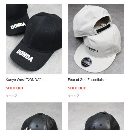
Kanye West "DONDA" Black Hat Merch Engineered by Balenciaga
Fear of God Essentials New Era 9Fifty Retro Crown A-Frame Hat - Moonstruck
SOLD OUT
SOLD OUT
キャップ
キャップ