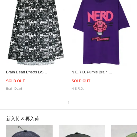
Brain Dead Effects L/S Shirt
N.E.R.D. Purple Brain T-Shirt
SOLD OUT
SOLD OUT
Brain Dead
N.E.R.D.
1
新入荷 & 再入荷