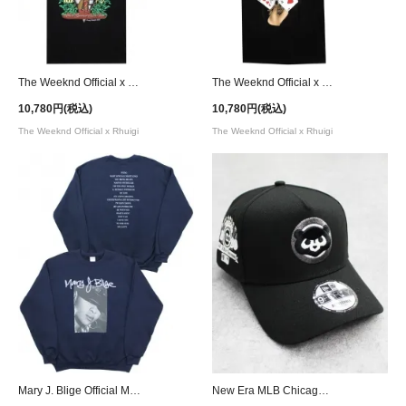
The Weeknd Official x Rhuigi(RHUDE) After Hours Paradise T-Shirt
The Weeknd Official x Rhuigi(RHUDE) After Hours Casino T-Shirt
10,780円(税込)
10,780円(税込)
The Weeknd Official x Rhuigi
The Weeknd Official x Rhuigi
Mary J. Blige Official My Life 25th Anniversary Crew Neck Sweat - Navy
New Era MLB Chicago Cubs 9Forty A-Frame Snapback Cap - Black