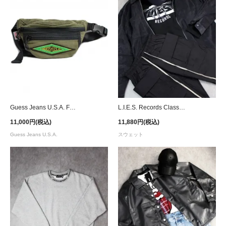
Guess Jeans U.S.A. Fanny Pack - Olive
L.I.E.S. Records Classic Logo Crewneck Sweat - Black
11,000円(税込)
11,880円(税込)
Guess Jeans U.S.A.
スウェット