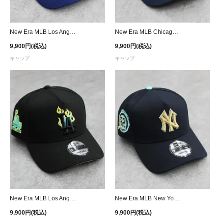
New Era MLB Los Angeles Dodgers 9Forty A-Frame Ohtani Pactch Snapback Cap - Royal
New Era MLB Chicago Cubs Mexico Flag 9Forty A-Frame Snapback Cap - Navy
9,900円(税込)
9,900円(税込)
キャップ
キャップ
New Era MLB Los Angeles Dodgers 9Forty A-Frame Flame Snapback Cap - Black
New Era MLB New York Yankees 9Forty A-Frame Aaron Judge Patch Snapback Cap
9,900円(税込)
9,900円(税込)