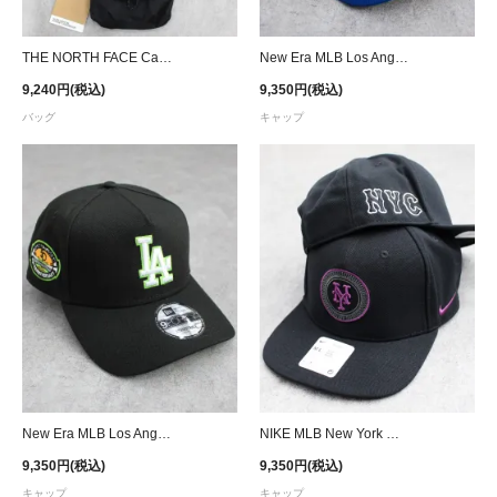
THE NORTH FACE Canyon Pocket Cross Bag
New Era MLB Los Angeles Dodgers 9Forty A-Frame Snapback Cap - Stone
9,240円(税込)
9,350円(税込)
バッグ
キャップ
New Era MLB Los Angeles Dodgers 9Forty A-Frame Snapback Cap - Black/Green
NIKE MLB New York Mets 2024 City Connect Snapback Cap- Black/Purple
9,350円(税込)
9,350円(税込)
キャップ
キャップ