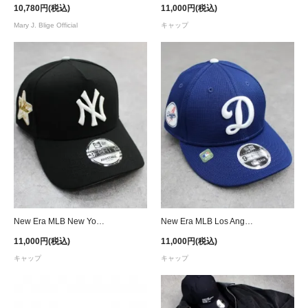
10,780円(税込)
11,000円(税込)
Mary J. Blige Official
キャップ
New Era MLB New York Yankees 9Forty A-Frame Glow in the Dark Snapback Cap - Black
New Era MLB Los Angeles Dodgers Low Profile 9Fifty Snapback Cap - Royal
11,000円(税込)
11,000円(税込)
キャップ
キャップ