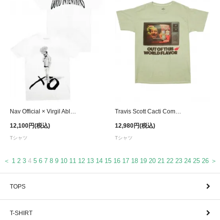
Nav Official × Virgil Abloh Sketches T-Shirt
Travis Scott Cacti Commercial T-Shirt - Dark Cream
12,100円(税込)
12,980円(税込)
Tシャツ
Tシャツ
＜
1
2
3
4
5
6
7
8
9
10
11
12
13
14
15
16
17
18
19
20
21
22
23
24
25
26
＞
TOPS
T-SHIRT