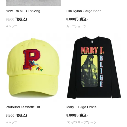
New Era MLB Los Angeles Dodgers Youth 9Twenty Strapback Cap - Royal
Fila Nylon Cargo Shorts - Lime
8,800円(税込)
8,800円(税込)
キャップ
カーゴショーツ
Profound Aesthetic Hummingbird Sunshine Strapback Cap - Yellow
Mary J. Blige Official What's the 411? Remix L/S T-Shirt
8,800円(税込)
8,800円(税込)
キャップ
ロングスリーブTシャツ