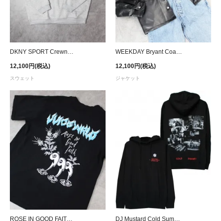
DKNY SPORT Crewneck Sweat - Grey
WEEKDAY Bryant Coated Overshirt Jacket
12,100円(税込)
12,100円(税込)
スウェット
ジャケット
ROSE IN GOOD FAITH × 999 Club Juice WRLD T-Shirt
DJ Mustard Cold Summer Hoodie