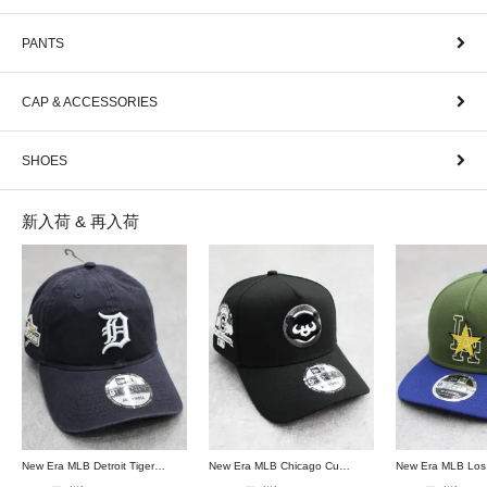
PANTS
CAP & ACCESSORIES
SHOES
新入荷 & 再入荷
New Era MLB Detroit Tigers Postseason 9Twenty Strapback Cap - Navy
New Era MLB Chicago Cubs 9Forty A-Frame Snapback Cap - Black