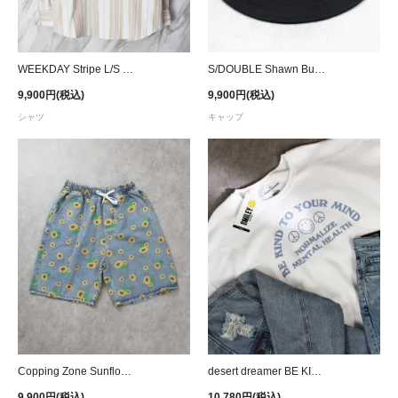
WEEKDAY Stripe L/S Shirt
S/DOUBLE Shawn Bucket Hat - Black
9,900円(税込)
9,900円(税込)
シャツ
キャップ
Copping Zone Sunflower Printed Denim Shorts
desert dreamer BE KIND TO YOUR MIND Smiley Crew Sweat - White
9,900円(税込)
10,780円(税込)