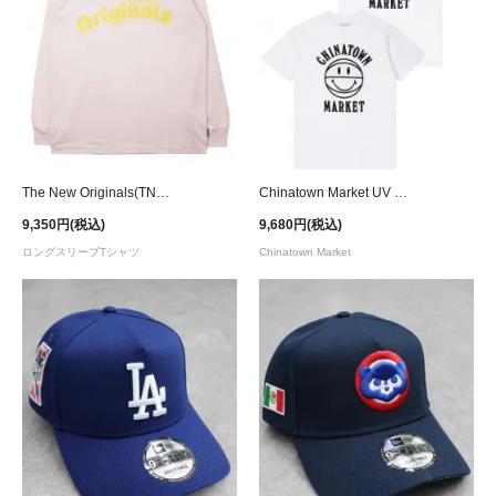
The New Originals(TNO) Workman L/S T-Shirt - Pink/Yellow
Chinatown Market UV Smiley Basket Ball T-Shirt
9,350円(税込)
9,680円(税込)
ロングスリーブTシャツ
Chinatown Market