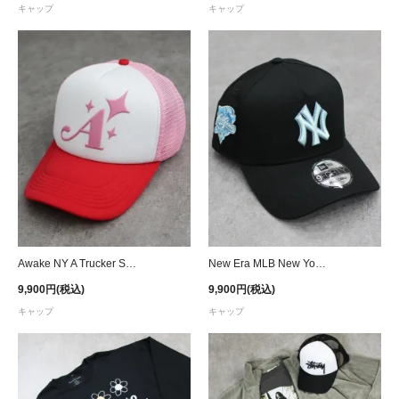
キャップ
キャップ
Awake NY A Trucker Snapback Cap - Red/Pink/White
New Era MLB New York Yankees 9Forty A-Frame Snapback Cap - Black/Ice Blue
9,900円(税込)
9,900円(税込)
キャップ
キャップ